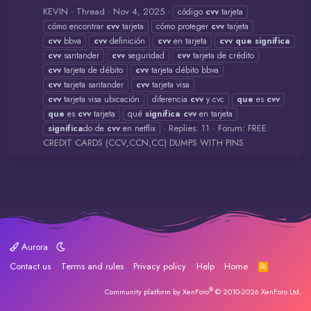
KEVIN
Thread
Nov 4, 2025
código
cvv
tarjeta
cómo encontrar
cvv
tarjeta
cómo proteger
cvv
tarjeta
cvv
bbva
cvv
definición
cvv
en tarjeta
cvv
que
significa
cvv
santander
cvv
seguridad
cvv
tarjeta de crédito
cvv
tarjeta de débito
cvv
tarjeta débito bbva
cvv
tarjeta santander
cvv
tarjeta visa
cvv
tarjeta visa ubicación
diferencia
cvv
y cvc
que
es
cvv
que
es
cvv
tarjeta
qué
significa
cvv
en tarjeta
Replies: 11
Forum:
FREE
significa
do de
cvv
en netflix
CREDIT CARDS (CCV,CCN,CC) DUMPS WITH PINS
Aurora
Contact us
Terms and rules
Privacy policy
Help
Home
R
S
S
®
Community platform by XenForo
© 2010-2026 XenForo Ltd.