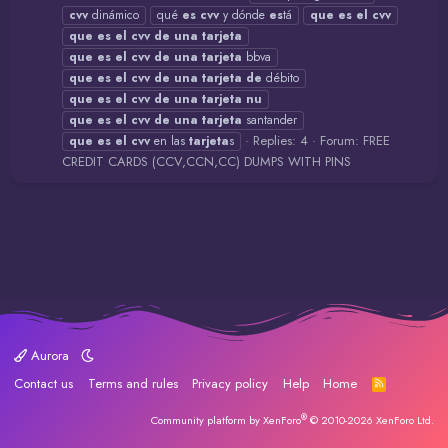
cvv
dinámico
qué
es
cvv
y dónde
es
tá
que
es
el
cvv
que
es
el
cvv
de
una
tarjeta
que
es
el
cvv
de
una
tarjeta
bbva
que
es
el
cvv
de
una
tarjeta
de
débito
que
es
el
cvv
de
una
tarjeta
nu
que
es
el
cvv
de
una
tarjeta
santander
Replies: 4
Forum:
FREE
que
es
el
cvv
en las
tarjeta
s
CREDIT CARDS (CCV,CCN,CC) DUMPS WITH PINS
Aurora
Contact us
Terms and rules
Privacy policy
Help
Home
R
S
S
®
Community platform by XenForo
© 2010-2026 XenForo Ltd.